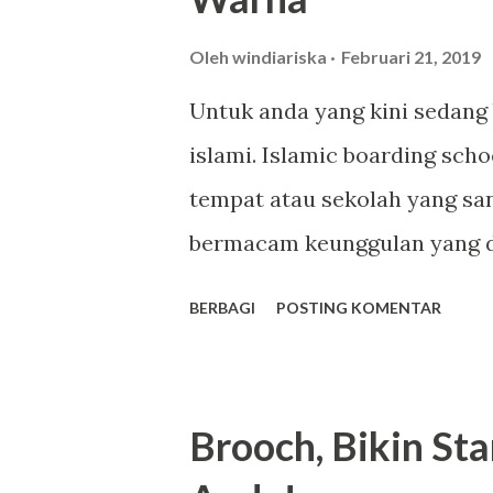
kemasan 300ml. Dengan harg
produk berkualitas dengan m
Oleh
windiariska
Februari 21, 2019
Memikat dan Tahan Lama Sca
Untuk anda yang kini sedan
aroma yang tidak hanya menye
islami. Islamic boarding sch
seperti Romansa, Charming, 
tempat atau sekolah yang san
pengguna karena wanginya ya
bermacam keunggulan yang da
Kandungan Glutat...
tempat pilihan terbaik untuk
BERBAGI
POSTING KOMENTAR
sekolah yang mengusung kons
memiliki asrama dan terdapat
mampu memberikan kenyamana
Brooch, Bikin St
tempat tersebut. Bagi yang 