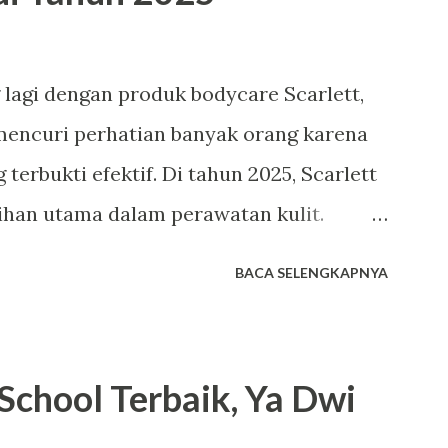
 lagi dengan produk bodycare Scarlett,
 mencuri perhatian banyak orang karena
terbukti efektif. Di tahun 2025, Scarlett
ihan utama dalam perawatan kulit.
engapa Scarlett menjadi tren bodycare
BACA SELENGKAPNYA
ook 1. Harga Terjangkau dengan Kualitas
ik utama Scarlett adalah harganya yang
nya, varian body lotion seperti Romansa
School Terbaik, Ya Dwi
itar Rp53.000 hingga Rp65.000 untuk