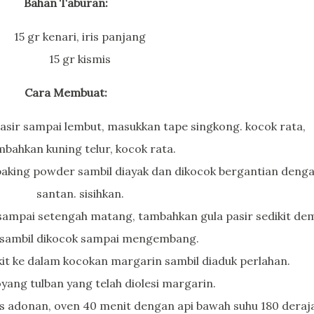
Bahan Taburan:
15 gr kenari, iris panjang
15 gr kismis
Cara Membuat:
asir sampai lembut, masukkan tape singkong. kocok rata,
mbahkan kuning telur, kocok rata.
aking powder sambil diayak dan dikocok bergantian deng
santan. sisihkan.
sampai setengah matang, tambahkan gula pasir sedikit de
t sambil dikocok sampai mengembang.
kit ke dalam kocokan margarin sambil diaduk perlahan.
yang tulban yang telah diolesi margarin.
as adonan, oven 40 menit dengan api bawah suhu 180 deraj