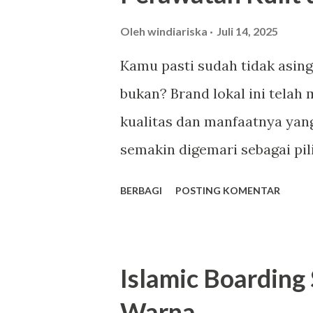
Oleh
windiariska
Juli 14, 2025
Kamu pasti sudah tidak asing
bukan? Brand lokal ini telah
kualitas dan manfaatnya yang 
semakin digemari sebagai pil
Berikut adalah lima alasan m
BERBAGI
POSTING KOMENTAR
yang patut kamu coba. Faceb
Premium Salah satu daya tar
bersahabat di kantong. Misal
Islamic Boarding 
dan Charming dibanderol sek
Warna