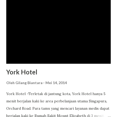
dari dua kilometer ke Bali Bomb Memorial. Pengunjung juga
dapat berbaur dengan penduduk setempat di Pura
Petitenget. Kamar Hotel ini memiliki 115 ramah dilengkapi
dan nyaman kamar dengan dekorasi kontemporer dan lantai
kayu. Semua unit dilengkapi dengan LCD TV, meja dan kursi,
dan safe deposit box. Restoran Diners di Amaris Hotel di
Legian dapat bersantap di ruang makan di tempat. Untuk
rasa makanan lezat regional dan masakan barat lezat...
York Hotel
Oleh
Gilang Biantara
Mei 14, 2014
York Hotel -Terletak di jantung kota, York Hotel hanya 5
menit berjalan kaki ke area perbelanjaan utama Singapura,
Orchard Road. Para tamu yang mencari layanan medis dapat
berjalan kaki ke Rumah Sakit Mount Elizabeth di 3 menit.