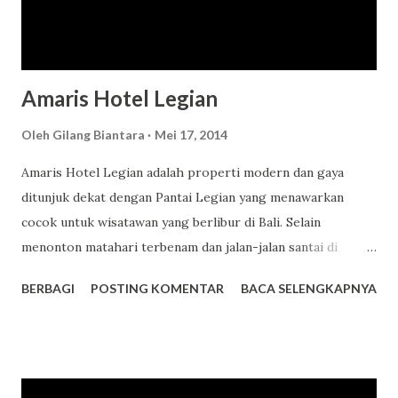
Amaris Hotel Legian
Oleh
Gilang Biantara
Mei 17, 2014
Amaris Hotel Legian adalah properti modern dan gaya
ditunjuk dekat dengan Pantai Legian yang menawarkan
cocok untuk wisatawan yang berlibur di Bali. Selain
menonton matahari terbenam dan jalan-jalan santai di
pantai, wisatawan juga bisa pergi surfing dan boogie
BERBAGI
POSTING KOMENTAR
BACA SELENGKAPNYA
boarding di Pantai Kuta dan Pantai Seminyak. Holidaymakers
juga dapat memeriksa suasana tenang dan tenang dari
Jimbaran Bay. Tempat Amaris Hotel By Santika terletak di
Jalan Padma Utara di kota pantai Legian di Bali, hanya lima
kilometer ke Bandara Internasional Ngurah Rai dan kurang