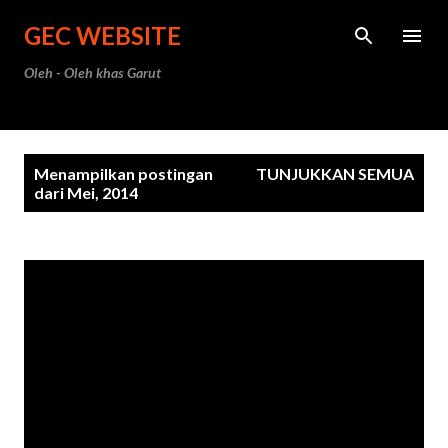
Langsung ke konten utama
GEC WEBSITE
Oleh - Oleh khas Garut
P
Menampilkan postingan
TUNJUKKAN SEMUA
o
dari Mei, 2014
s
t
i
n
g
a
n