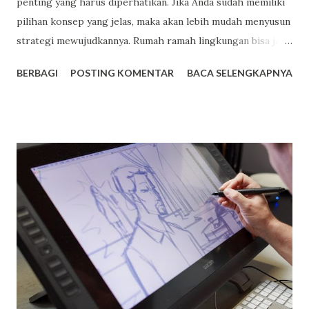
penting yang harus diperhatikan. Jika Anda sudah memiliki
pilihan konsep yang jelas, maka akan lebih mudah menyusun
strategi mewujudkannya. Rumah ramah lingkungan bisa jadi
salah satu ide konsep yang Anda pilih. Berikut kita akan
BERBAGI
POSTING KOMENTAR
BACA SELENGKAPNYA
berbagi inspirasi tentang arsitektur rumah ramah
lingkungan. Rumah Ramah Lingkungan Di tengah kondisi
bumi yang semakin menua, kita punya tanggung jawab besar
untuk menjaganya. Salah satu cara kontribusi yang bisa Anda
pilih adalah dengan memiliki rumah berkonsep eco-friendly.
Berikut dibahas poin apa saja yang perlu diperhatikan dalam
pembuatan rumah ramah lingkungan. Perhatikan
Penggunaan Kaca Pemakaian material kaca harus dilakukan
dengan hati-hati jika Anda ingin memiliki rumah yang ramah
lingkungan. Indonesia memiliki iklim tropis dan seringkali
cuaca di siang hari terasa begitu panas. Penggunaan kaca
yang berlebihan di rumah akan membuat udara di dalam