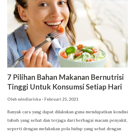
Sekolah yang Berkredibilitas Bagus Sebagai informasi,
sekolah dengan kredibilitas bagus bukan berarti sekolah
yang mahal. Pasalnya, Ada banyak sekolah dengan
kredibilitas yang bagus tidak memerlukan biaya yang besar.
Hal ini perlu diperhatikan. Pasalnya, kredibilitas adalah
penilaian yang penting untuk diperhatikan saat memilih
institusi pendidikan. 2. Perhatikan Mata Pelajaran dan
Kurikulum Pastikan Anda memilih sekolah d...
7 Pilihan Bahan Makanan Bernutrisi
Tinggi Untuk Konsumsi Setiap Hari
Oleh
windiariska
Februari 25, 2021
Banyak cara yang dapat dilakukan guna mendapatkan kondisi
tubuh yang sehat dan terjaga dari berbagai macam penyakit,
seperti dengan melakukan pola hidup yang sehat dengan