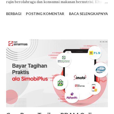
rajin berolahraga dan konsumsi makanan bernutrisi. Khusus
untuk makanan bernutrisi tinggi yang dibutuhkan oleh
BERBAGI
POSTING KOMENTAR
BACA SELENGKAPNYA
tubuh tentunya tidak sembarangan bisa dikonsumsi karena
harus memperhatikan akan kebutuhan nutrisi setiap
harinya. Terlebih lagi kebutuhan nutrisi setiap orang juga
berbeda sehingga perlu diperhatikan akan berbagai menu
makanannya. Untuk pilihan menu makanan bernutrisi tinggi
sebenarnya mudah dilakukan dengan memilih makanan yang
setiaup hari ada disekitar kita. Dan untuk menu yang bisa
dijadikan sebagai konsumsi harian anda berikut ini
diantaranya. Buah beri. Pilihan buah beri untuk konsumsi
makanan bernutrisi tinggi sangat beragam seperti
blueberry, raspberry, strawberry, dan yang lainnya. Pilihan
buah-buahan ini memiliki nutrisi yang kaya akan serat dan
antioksidan yang berfungsi dalam mencega...