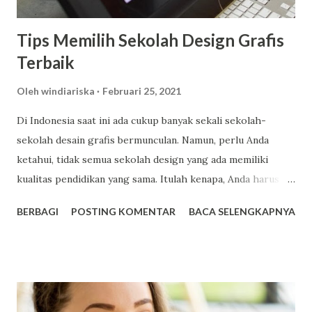
rumah menjadi lebih panas dan membuat pen...
Tips Memilih Sekolah Design Grafis
Terbaik
Oleh
windiariska
Februari 25, 2021
Di Indonesia saat ini ada cukup banyak sekali sekolah-
sekolah desain grafis bermunculan. Namun, perlu Anda
ketahui, tidak semua sekolah design yang ada memiliki
kualitas pendidikan yang sama. Itulah kenapa, Anda harus
selektif jika ingin memilihnya. Terutama untuk Anda yang
BERBAGI
POSTING KOMENTAR
BACA SELENGKAPNYA
serius menggeluti bidang tersebut. Namun, kini Anda tidak
perlu khawatir. Karena di sini, kami akan coba bagikan tips
memilih sekolah desain grafis yang tepat agar kemampuan
Anda di bidang tersebut semakin berkembang, dan juga
mudah mendapatkan pekerjaan di bidang terkait. 1. Pilih