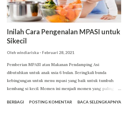
Inilah Cara Pengenalan MPASI untuk
Sikecil
Oleh
windiariska
Februari 28, 2021
Pemberian MPASI atau Makanan Pendamping Asi
dibutuhkan untuk anak usia 6 bulan. Seringkali bunda
kebingungan untuk menu mpasi yang baik untuk tumbuh
kembang si kecil. Momen ini menjadi momen yang paling
ditunggu-tunggu karena bunda dapat mencoba menu-menu
BERBAGI
POSTING KOMENTAR
BACA SELENGKAPNYA
mpasi yang beraneka ragam. Beberapa hal yang harus
diperhatikan dalam memberikan mpasi adalah bersih dan
higienis. Pastikan piring, sendok, dan peralatan mpasi