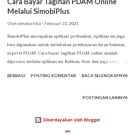
Cara Bayar Tagihan PDAM Online
Melalui SimobiPlus
Oleh
windiariska
Februari 22, 2021
SimobiPlus merupakan aplikasi perbankan. Aplikasi ini juga
bisa digunakan untuk melakukan pembayaran iuran bulanan,
seperti PDAM. Cara bayar tagihan PDAM online mudah
diproses melalui aplikasi ini. Bahkan, fitur dan juga tampilan
menu dari aplikasi ini sangat mudah sekali untuk digunakan.
BERBAGI
POSTING KOMENTAR
BACA SELENGKAPNYA
Jika Anda pelanggan PDAM, aplikasi ini sangat disarankan
untuk mempermudah Anda dalam melakukan pembayaran.
Nah, berikut ini, kami akan menjelaskan cara pembayaran,
POSTINGAN LAINNYA
lengkap dengan kelebihannya. Apa Itu SimobiPlus? Aplikasi
SimobiPlus merupakan m-banking dari Bank Sinarmas. Saat
Diberdayakan oleh Blogger
ini, aplikasi tersebut sudah tersedia baik untuk pengguna
HP Android maupun HP berbasis iOS. Anda bisa
APK