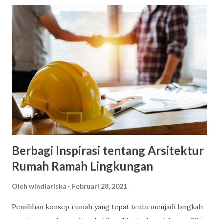
bersih dari kuman dan kotoran. Selain itu, menu mpasi
haruslah mengandung vitamin yang baik untuk si kecil.
Berikut ini merupakan beberapa tips mengenalkan anak-
anak dengan menu mpasi: · Cobalah dengan makanan yang
lembut Untuk anak yang baru mencoba mpasi, usahakan
untuk memilih bahan yang tidak bertekstur/lembut. Pilihlah
menu mpasi bergizi seperti Nestle Cerelac Risenutri yang
mengandung 10 vitamin dan 6 mineral yang dapat membantu
tumbuh kembang si kecil. · Jumlah MPASI Takar jumlah
mpasi yang bunda berikan terhadap sikecil. Untuk awal
perkenalan mpasi, bund...
Berbagi Inspirasi tentang Arsitektur
Rumah Ramah Lingkungan
Oleh
windiariska
Februari 28, 2021
Pemilihan konsep rumah yang tepat tentu menjadi langkah