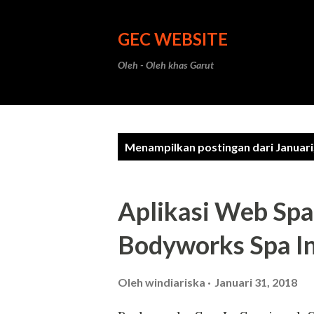
GEC WEBSITE
Oleh - Oleh khas Garut
P
Menampilkan postingan dari Januari
o
s
Aplikasi Web Sp
t
Bodyworks Spa I
i
n
Oleh
windiariska
Januari 31, 2018
g