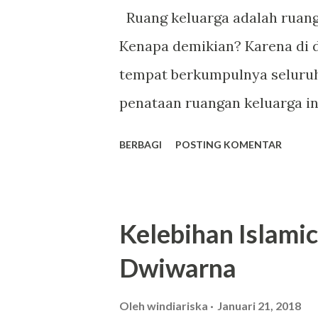
*123# melalui smartphone yang
Ruang keluarga adalah ruang
pilihan paket data yang bisa
Kenapa demikian? Karena di d
masing – masing baik untuk k
tempat berkumpulnya seluruh 
maupun bulanan. Berbagai mac
penataan ruangan keluarga i
dibedakan dengan ruangan lai
BERBAGI
POSTING KOMENTAR
ruang keluarga berdasarkan n
antaranya adalah : 1. Dibuat 
atas bahwa ruang keluarga h
Kelebihan Islamic
dari dibuat nyaman, sebab di 
Dwiwarna
berkumpul dan merasa nyaman 
nuansa nyaman, maka akan su
Oleh
windiariska
Januari 21, 2018