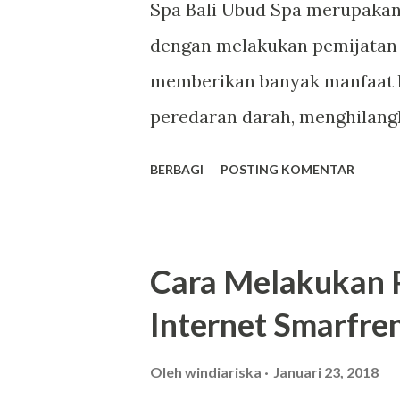
Spa Bali Ubud Spa merupakan 
pemesanan untuk tempat spa 
dengan melakukan pemijatan d
SpaOnGo. Aplikasi tersebut ter
memberikan banyak manfaat 
dan aplikasi mobile. Pada ar
peredaran darah, menghilang
beb...
banyak lagi. Sekarang banyak 
BERBAGI
POSTING KOMENTAR
satunya Spa Bali Ubud yang b
Adapun beberapa jenis perawa
kondisi kulit kita, diantarany
Cara Melakukan 
cocok dengan anda yang memili
Internet Smarfre
yang kering membutuhkan nut
kulitnya. Biasanya perawtan
Oleh
windiariska
Januari 23, 2018