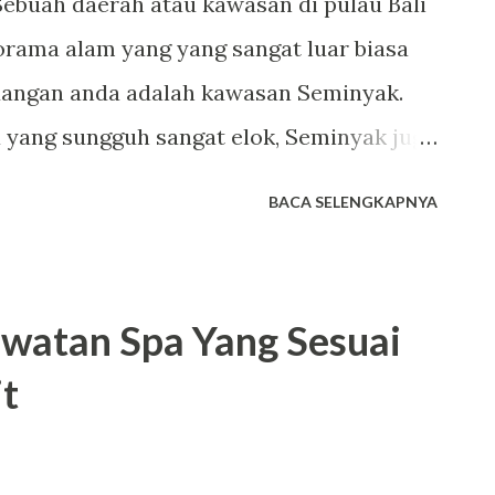
ebuah daerah atau kawasan di pulau Bali
ama alam yang yang sangat luar biasa
angan anda adalah kawasan Seminyak.
yang sungguh sangat elok, Seminyak juga
tas yang akan lebih memanjakan dan
BACA SELENGKAPNYA
isata anda di pulau Bali. Salah satu
enjadi primadona untuk para wisatawan
. Ya, bodyworks spa in Seminyak akan
awatan Spa Yang Sesuai
litas spa dengan kualitas internasional
it
Jika anda ingin mendapatkan tempat
ang sesuai dengan selera, kebutuhan
mencari dan sekaligus melakukan