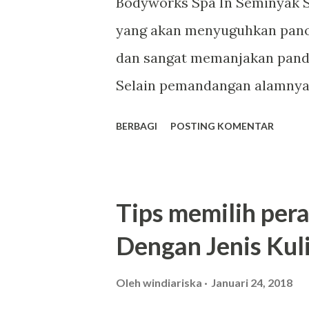
Bodyworks Spa In Seminyak S
a
yang akan menyuguhkan panor
n
dan sangat memanjakan pand
Selain pemandangan alamnya 
sarat dengan berbagai fasili
BERBAGI
POSTING KOMENTAR
menyempurnakan kegiatan berw
fasilitas di Seminyak yang m
adalah tempat bodyworks spa
Tips memilih per
memberikan layanan serta fasi
Dengan Jenis Kul
yang akan memanjakan anda. 
bodyworks spa di Seminyak y
Oleh
windiariska
Januari 24, 2018
serta kemampuan, anda bisa 