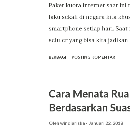
memiliki tekstur pekat dengan
Paket kuota internet saat ini
menggunakan masker yang ber
laku sekali di negara kita k
Sesuai dengan namanya peraw
smartphone setiap hari. Saat 
menghilangkan racun yang ada
seluler yang bisa kita jadik
internet dengan beragam pili
BERBAGI
POSTING KOMENTAR
sesuaikan sendiri dengan keb
smarfren ini anda bisa memil
anda sesuaikan sendiri denga
Cara Menata Rua
yang ingin membeli paket data
Berdasarkan Sua
paparkan cara melakukan pem
layanan pembelian kuota inte
Oleh
windiariska
Januari 22, 2018