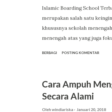
ruangan ini. Rasa nyaman pad
Islamic Boarding School Terba
tata letak sofa, televisi hing
merupakan salah satu keingi
keluarga. Biasanya di ruang 
khususnya sekolah menengah 
melakukan duduk santai hingga
menengah atas yang juga fok
sangat jarang sekali ditemui.
BERBAGI
POSTING KOMENTAR
terbaik Dwiwarna akan menja
islamic boarding school ini
pendidikan umum dengan pend
Cara Ampuh Men
konsep boarding school atau 
Secara Alami
dan siswi di SMA ini akan me
dipadukan dengan pelajaran-p
Oleh
windiariska
Januari 20, 2018