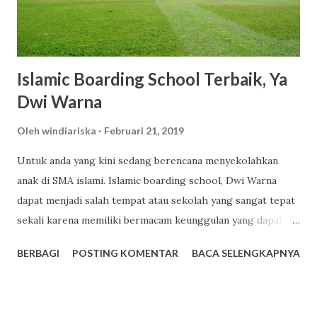
tahan lama. Varian seperti Romansa, Charming, dan Freshy
menjadi favorit banyak pengguna karena wanginya yang
elegan dan tidak mengganggu. 3. Kandungan Glutat...
Islamic Boarding School Terbaik, Ya
Dwi Warna
Oleh
windiariska
Februari 21, 2019
Untuk anda yang kini sedang berencana menyekolahkan
anak di SMA islami. Islamic boarding school, Dwi Warna
dapat menjadi salah tempat atau sekolah yang sangat tepat
sekali karena memiliki bermacam keunggulan yang dapat
anda jadikan sebagai salah satu tempat pilihan terbaik untuk
BERBAGI
POSTING KOMENTAR
BACA SELENGKAPNYA
sekolah anak. Dwi Warna sendiri ialah sekolah yang
mengusung konsep boarding school atau sekolah yang
memiliki asrama dan terdapat beragam fasilitas lainnya juga