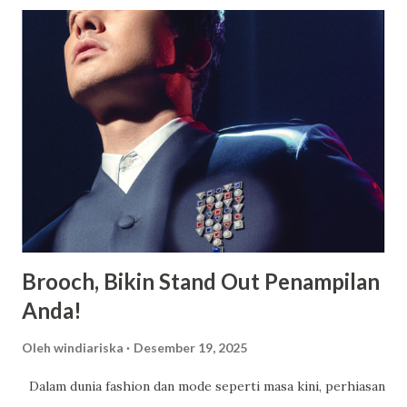
yang mampu memberikan kenyamanan bagi setiap orang
yang sekolah di tempat tersebut. Bagi yang berencana
untuk menyekolahkan anaknya di tempat tersebut berikut
akan saya paparkan beberapa keunggulannya. Fasilitas
Modern dan Lengkap, Selain memiliki suatu asrama yang
luas dan juga nyaman untuk ditempati oleh para siswa
maupun siswi, terdapat berbagai macam fasilitas lainnya
yang juga dimiliki oleh SMA Dwi Warna untuk menunjang
kegiatan belajar siswa. SMA Dwi Warna pun ialah suatu
sekolah yang memiliki area sangat luas serta memiliki l...
Brooch, Bikin Stand Out Penampilan
Anda!
Oleh
windiariska
Desember 19, 2025
Dalam dunia fashion dan mode seperti masa kini, perhiasan