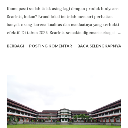
Kamu pasti sudah tidak asing lagi dengan produk bodycare
Scarlett, bukan? Brand lokal ini telah mencuri perhatian
banyak orang karena kualitas dan manfaatnya yang terbukti
efektif. Di tahun 2025, Scarlett semakin digemari sebagai
pilihan utama dalam perawatan kulit. Berikut adalah lima
BERBAGI
POSTING KOMENTAR
BACA SELENGKAPNYA
alasan mengapa Scarlett menjadi tren bodycare yang patut
kamu coba. Facebook 1. Harga Terjangkau dengan Kualitas
Premium Salah satu daya tarik utama Scarlett adalah
harganya yang bersahabat di kantong. Misalnya, varian body
lotion seperti Romansa dan Charming dibanderol sekitar
Rp53.000 hingga Rp65.000 untuk kemasan 300ml. Dengan
harga tersebut, kamu sudah mendapatkan produk
berkualitas dengan manfaat maksimal. 2. Varian Aroma yang
Memikat dan Tahan Lama Scarlett menawarkan berbagai
varian aroma yang tidak hanya menyegarkan, tetapi juga