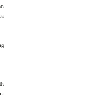
an
ta
ng
ih
uk