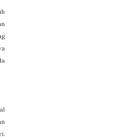
uh
an
ng
ya
da
al
an
i.