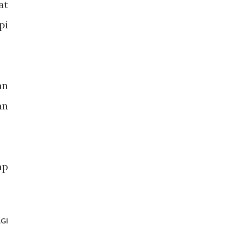
at
pi
an
an
ap
GI