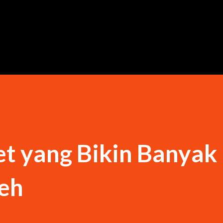
Langsung ke konten utama
et yang Bikin Banyak
eh