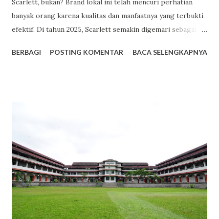
Scarlett, bukan? Brand lokal ini telah mencuri perhatian
banyak orang karena kualitas dan manfaatnya yang terbukti
efektif. Di tahun 2025, Scarlett semakin digemari sebagai
pilihan utama dalam perawatan kulit. Berikut adalah lima
BERBAGI
POSTING KOMENTAR
BACA SELENGKAPNYA
alasan mengapa Scarlett menjadi tren bodycare yang patut
kamu coba. Facebook 1. Harga Terjangkau dengan Kualitas
Premium Salah satu daya tarik utama Scarlett adalah
harganya yang bersahabat di kantong. Misalnya, varian body
lotion seperti Romansa dan Charming dibanderol sekitar
Rp53.000 hingga Rp65.000 untuk kemasan 300ml. Dengan
harga tersebut, kamu sudah mendapatkan produk
berkualitas dengan manfaat maksimal. 2. Varian Aroma yang
Memikat dan Tahan Lama Scarlett menawarkan berbagai
varian aroma yang tidak hanya menyegarkan, tetapi juga
tahan lama. Varian seperti Romansa, Charming, dan Freshy
menjadi favorit banyak pengguna karena wanginya yang