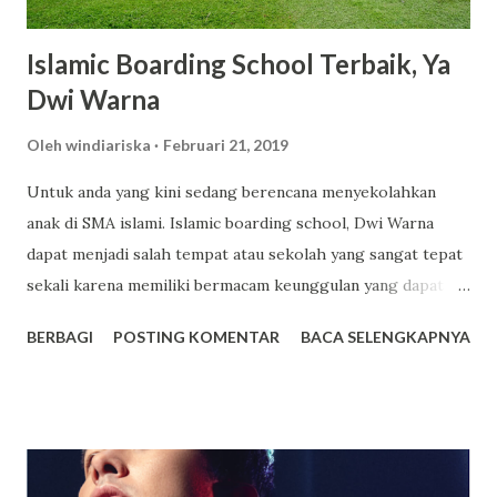
elegan dan tidak mengganggu. 3. Kandungan Glutat...
Islamic Boarding School Terbaik, Ya
Dwi Warna
Oleh
windiariska
Februari 21, 2019
Untuk anda yang kini sedang berencana menyekolahkan
anak di SMA islami. Islamic boarding school, Dwi Warna
dapat menjadi salah tempat atau sekolah yang sangat tepat
sekali karena memiliki bermacam keunggulan yang dapat
anda jadikan sebagai salah satu tempat pilihan terbaik untuk
BERBAGI
POSTING KOMENTAR
BACA SELENGKAPNYA
sekolah anak. Dwi Warna sendiri ialah sekolah yang
mengusung konsep boarding school atau sekolah yang
memiliki asrama dan terdapat beragam fasilitas lainnya juga
yang mampu memberikan kenyamanan bagi setiap orang
yang sekolah di tempat tersebut. Bagi yang berencana