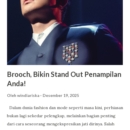
untuk menyekolahkan anaknya di tempat tersebut berikut
akan saya paparkan beberapa keunggulannya. Fasilitas
Modern dan Lengkap, Selain memiliki suatu asrama yang
luas dan juga nyaman untuk ditempati oleh para siswa
maupun siswi, terdapat berbagai macam fasilitas lainnya
yang juga dimiliki oleh SMA Dwi Warna untuk menunjang
kegiatan belajar siswa. SMA Dwi Warna pun ialah suatu
sekolah yang memiliki area sangat luas serta memiliki l...
Brooch, Bikin Stand Out Penampilan
Anda!
Oleh
windiariska
Desember 19, 2025
Dalam dunia fashion dan mode seperti masa kini, perhiasan
bukan lagi sekedar pelengkap, melainkan bagian penting
dari cara seseorang mengekspresikan jati dirinya. Salah