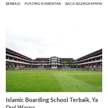
BERBAGI
POSTING KOMENTAR
BACA SELENGKAPNYA
alasan mengapa Scarlett menjadi tren bodycare yang patut
kamu coba. Facebook 1. Harga Terjangkau dengan Kualitas
Premium Salah satu daya tarik utama Scarlett adalah
harganya yang bersahabat di kantong. Misalnya, varian body
lotion seperti Romansa dan Charming dibanderol sekitar
Rp53.000 hingga Rp65.000 untuk kemasan 300ml. Dengan
harga tersebut, kamu sudah mendapatkan produk
berkualitas dengan manfaat maksimal. 2. Varian Aroma yang
Memikat dan Tahan Lama Scarlett menawarkan berbagai
varian aroma yang tidak hanya menyegarkan, tetapi juga
tahan lama. Varian seperti Romansa, Charming, dan Freshy
menjadi favorit banyak pengguna karena wanginya yang
elegan dan tidak mengganggu. 3. Kandungan Glutat...
Islamic Boarding School Terbaik, Ya
Dwi Warna