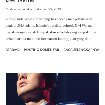
Oleh
windiariska
Februari 21, 2019
Untuk anda yang kini sedang berencana menyekolahkan
anak di SMA islami. Islamic boarding school, Dwi Warna
dapat menjadi salah tempat atau sekolah yang sangat tepat
sekali karena memiliki bermacam keunggulan yang dapat
anda jadikan sebagai salah satu tempat pilihan terbaik untuk
BERBAGI
POSTING KOMENTAR
BACA SELENGKAPNYA
sekolah anak. Dwi Warna sendiri ialah sekolah yang
mengusung konsep boarding school atau sekolah yang
memiliki asrama dan terdapat beragam fasilitas lainnya juga
yang mampu memberikan kenyamanan bagi setiap orang
yang sekolah di tempat tersebut. Bagi yang berencana
untuk menyekolahkan anaknya di tempat tersebut berikut
akan saya paparkan beberapa keunggulannya. Fasilitas
Modern dan Lengkap, Selain memiliki suatu asrama yang
luas dan juga nyaman untuk ditempati oleh para siswa