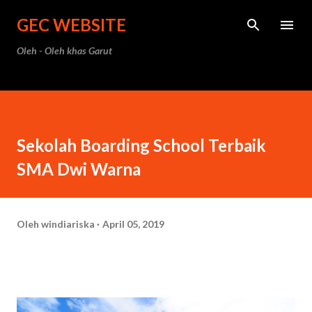
Langsung ke konten utama
GEC WEBSITE
Oleh - Oleh khas Garut
Sekolah Boarding School Terbaik
SMA Dwi Warna
Oleh
windiariska
April 05, 2019