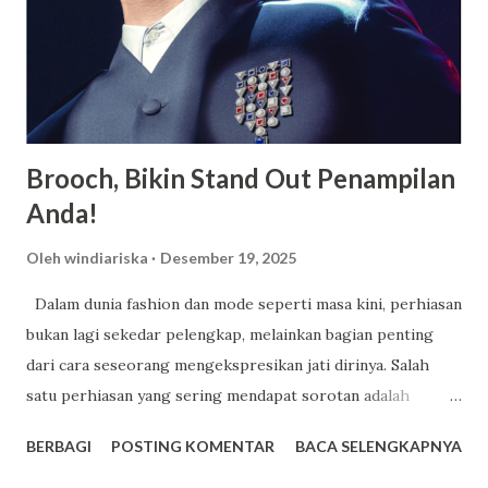
maupun siswi, terdapat berbagai macam fasilitas lainnya
yang juga dimiliki oleh SMA Dwi Warna untuk menunjang
kegiatan belajar siswa. SMA Dwi Warna pun ialah suatu
sekolah yang memiliki area sangat luas serta memiliki l...
Brooch, Bikin Stand Out Penampilan
Anda!
Oleh
windiariska
Desember 19, 2025
Dalam dunia fashion dan mode seperti masa kini, perhiasan
bukan lagi sekedar pelengkap, melainkan bagian penting
dari cara seseorang mengekspresikan jati dirinya. Salah
satu perhiasan yang sering mendapat sorotan adalah
brooch , perhiasan yang ukurannya kecil namun mampu
BERBAGI
POSTING KOMENTAR
BACA SELENGKAPNYA
memberikan dampak besar pada penampilan Anda. Memakai
bros bukan sekedar pemanis tampilan, tetapi juga tentang