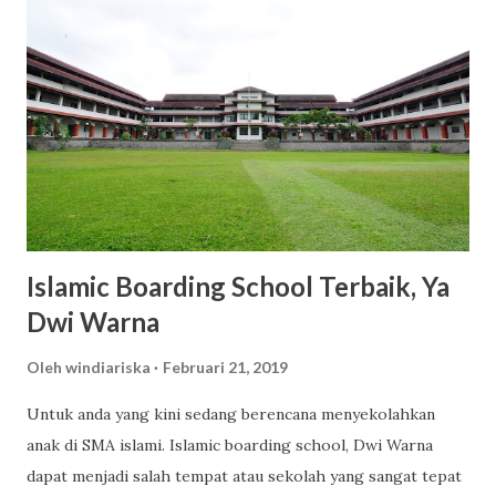
Rp53.000 hingga Rp65.000 untuk kemasan 300ml. Dengan
harga tersebut, kamu sudah mendapatkan produk
berkualitas dengan manfaat maksimal. 2. Varian Aroma yang
Memikat dan Tahan Lama Scarlett menawarkan berbagai
varian aroma yang tidak hanya menyegarkan, tetapi juga
tahan lama. Varian seperti Romansa, Charming, dan Freshy
menjadi favorit banyak pengguna karena wanginya yang
elegan dan tidak mengganggu. 3. Kandungan Glutat...
Islamic Boarding School Terbaik, Ya
Dwi Warna
Oleh
windiariska
Februari 21, 2019
Untuk anda yang kini sedang berencana menyekolahkan
anak di SMA islami. Islamic boarding school, Dwi Warna
dapat menjadi salah tempat atau sekolah yang sangat tepat