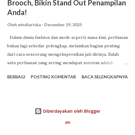
Brooch, Bikin Stand Out Penampilan
Anda!
Oleh
windiariska
Desember 19, 2025
Dalam dunia fashion dan mode seperti masa kini, perhiasan
bukan lagi sekedar pelengkap, melainkan bagian penting
dari cara seseorang mengekspresikan jati dirinya. Salah
satu perhiasan yang sering mendapat sorotan adalah
brooch , perhiasan yang ukurannya kecil namun mampu
BERBAGI
POSTING KOMENTAR
BACA SELENGKAPNYA
memberikan dampak besar pada penampilan Anda. Memakai
bros bukan sekedar pemanis tampilan, tetapi juga tentang
pesan yang dibawa dari setiap sentuhan desainnya. Setiap
rancangan bros dari Mondial diciptakan dengan pendekatan
Diberdayakan oleh Blogger
artistik yang matang, memadukan kemewahan berlian
dengan garis desain yang refined. Sifatnya yang fleksibel
APK
dan desainnya yang universal memungkinkan perhiasan ini