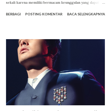
sekali karena memiliki bermacam keunggulan yang dapat
anda jadikan sebagai salah satu tempat pilihan terbaik untuk
BERBAGI
POSTING KOMENTAR
BACA SELENGKAPNYA
sekolah anak. Dwi Warna sendiri ialah sekolah yang
mengusung konsep boarding school atau sekolah yang
memiliki asrama dan terdapat beragam fasilitas lainnya juga
yang mampu memberikan kenyamanan bagi setiap orang
yang sekolah di tempat tersebut. Bagi yang berencana
untuk menyekolahkan anaknya di tempat tersebut berikut
akan saya paparkan beberapa keunggulannya. Fasilitas
Modern dan Lengkap, Selain memiliki suatu asrama yang
luas dan juga nyaman untuk ditempati oleh para siswa
maupun siswi, terdapat berbagai macam fasilitas lainnya
yang juga dimiliki oleh SMA Dwi Warna untuk menunjang
kegiatan belajar siswa. SMA Dwi Warna pun ialah suatu
sekolah yang memiliki area sangat luas serta memiliki l...