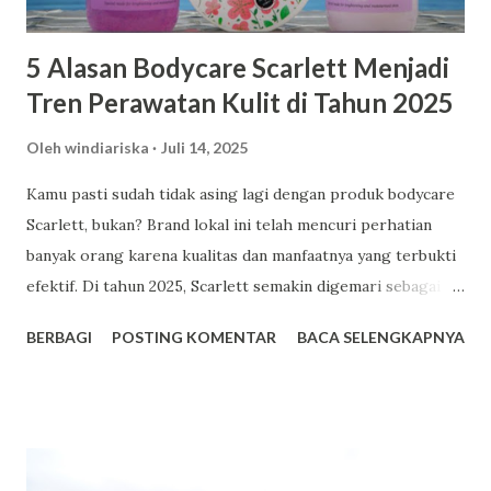
5 Alasan Bodycare Scarlett Menjadi
Tren Perawatan Kulit di Tahun 2025
Oleh
windiariska
Juli 14, 2025
Kamu pasti sudah tidak asing lagi dengan produk bodycare
Scarlett, bukan? Brand lokal ini telah mencuri perhatian
banyak orang karena kualitas dan manfaatnya yang terbukti
efektif. Di tahun 2025, Scarlett semakin digemari sebagai
pilihan utama dalam perawatan kulit. Berikut adalah lima
BERBAGI
POSTING KOMENTAR
BACA SELENGKAPNYA
alasan mengapa Scarlett menjadi tren bodycare yang patut
kamu coba. Facebook 1. Harga Terjangkau dengan Kualitas
Premium Salah satu daya tarik utama Scarlett adalah
harganya yang bersahabat di kantong. Misalnya, varian body
lotion seperti Romansa dan Charming dibanderol sekitar