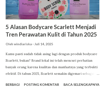
5 Alasan Bodycare Scarlett Menjadi
Tren Perawatan Kulit di Tahun 2025
Oleh
windiariska
Juli 14, 2025
Kamu pasti sudah tidak asing lagi dengan produk bodycare
Scarlett, bukan? Brand lokal ini telah mencuri perhatian
banyak orang karena kualitas dan manfaatnya yang terbukti
efektif. Di tahun 2025, Scarlett semakin digemari sebagai
pilihan utama dalam perawatan kulit. Berikut adalah lima
BERBAGI
POSTING KOMENTAR
BACA SELENGKAPNYA
alasan mengapa Scarlett menjadi tren bodycare yang patut
kamu coba. Facebook 1. Harga Terjangkau dengan Kualitas
Premium Salah satu daya tarik utama Scarlett adalah