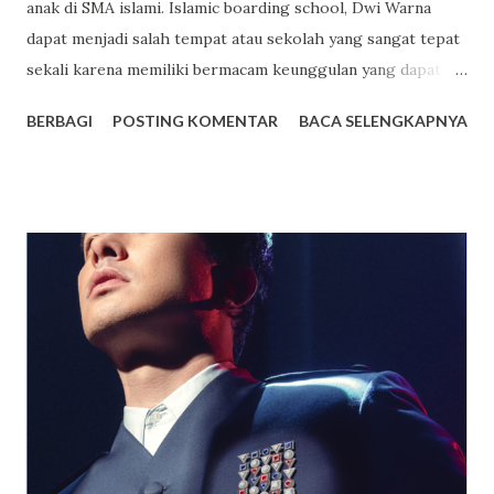
anak di SMA islami. Islamic boarding school, Dwi Warna
dapat menjadi salah tempat atau sekolah yang sangat tepat
sekali karena memiliki bermacam keunggulan yang dapat
anda jadikan sebagai salah satu tempat pilihan terbaik untuk
BERBAGI
POSTING KOMENTAR
BACA SELENGKAPNYA
sekolah anak. Dwi Warna sendiri ialah sekolah yang
mengusung konsep boarding school atau sekolah yang
memiliki asrama dan terdapat beragam fasilitas lainnya juga
yang mampu memberikan kenyamanan bagi setiap orang
yang sekolah di tempat tersebut. Bagi yang berencana
untuk menyekolahkan anaknya di tempat tersebut berikut
akan saya paparkan beberapa keunggulannya. Fasilitas
Modern dan Lengkap, Selain memiliki suatu asrama yang
luas dan juga nyaman untuk ditempati oleh para siswa
maupun siswi, terdapat berbagai macam fasilitas lainnya
yang juga dimiliki oleh SMA Dwi Warna untuk menunjang
kegiatan belajar siswa. SMA Dwi Warna pun ialah suatu