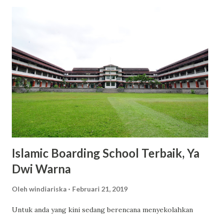
harganya yang bersahabat di kantong. Misalnya, varian body
lotion seperti Romansa dan Charming dibanderol sekitar
Rp53.000 hingga Rp65.000 untuk kemasan 300ml. Dengan
harga tersebut, kamu sudah mendapatkan produk
berkualitas dengan manfaat maksimal. 2. Varian Aroma yang
Memikat dan Tahan Lama Scarlett menawarkan berbagai
varian aroma yang tidak hanya menyegarkan, tetapi juga
tahan lama. Varian seperti Romansa, Charming, dan Freshy
menjadi favorit banyak pengguna karena wanginya yang
elegan dan tidak mengganggu. 3. Kandungan Glutat...
Islamic Boarding School Terbaik, Ya
Dwi Warna
Oleh
windiariska
Februari 21, 2019
Untuk anda yang kini sedang berencana menyekolahkan