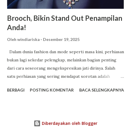
sekolah yang memiliki area sangat luas serta memiliki l...
Brooch, Bikin Stand Out Penampilan
Anda!
Oleh
windiariska
Desember 19, 2025
Dalam dunia fashion dan mode seperti masa kini, perhiasan
bukan lagi sekedar pelengkap, melainkan bagian penting
dari cara seseorang mengekspresikan jati dirinya. Salah
satu perhiasan yang sering mendapat sorotan adalah
brooch , perhiasan yang ukurannya kecil namun mampu
BERBAGI
POSTING KOMENTAR
BACA SELENGKAPNYA
memberikan dampak besar pada penampilan Anda. Memakai
bros bukan sekedar pemanis tampilan, tetapi juga tentang
pesan yang dibawa dari setiap sentuhan desainnya. Setiap
rancangan bros dari Mondial diciptakan dengan pendekatan
Diberdayakan oleh Blogger
artistik yang matang, memadukan kemewahan berlian