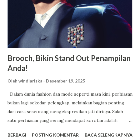
luas dan juga nyaman untuk ditempati oleh para siswa
maupun siswi, terdapat berbagai macam fasilitas lainnya
yang juga dimiliki oleh SMA Dwi Warna untuk menunjang
kegiatan belajar siswa. SMA Dwi Warna pun ialah suatu
sekolah yang memiliki area sangat luas serta memiliki l...
Brooch, Bikin Stand Out Penampilan
Anda!
Oleh
windiariska
Desember 19, 2025
Dalam dunia fashion dan mode seperti masa kini, perhiasan
bukan lagi sekedar pelengkap, melainkan bagian penting
dari cara seseorang mengekspresikan jati dirinya. Salah
satu perhiasan yang sering mendapat sorotan adalah
brooch , perhiasan yang ukurannya kecil namun mampu
BERBAGI
POSTING KOMENTAR
BACA SELENGKAPNYA
memberikan dampak besar pada penampilan Anda. Memakai