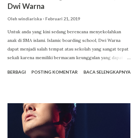
Dwi Warna
Oleh
windiariska
Februari 21, 2019
Untuk anda yang kini sedang berencana menyekolahkan
anak di SMA islami. Islamic boarding school, Dwi Warna
dapat menjadi salah tempat atau sekolah yang sangat tepat
sekali karena memiliki bermacam keunggulan yang dapat
anda jadikan sebagai salah satu tempat pilihan terbaik untuk
BERBAGI
POSTING KOMENTAR
BACA SELENGKAPNYA
sekolah anak. Dwi Warna sendiri ialah sekolah yang
mengusung konsep boarding school atau sekolah yang
memiliki asrama dan terdapat beragam fasilitas lainnya juga
yang mampu memberikan kenyamanan bagi setiap orang
yang sekolah di tempat tersebut. Bagi yang berencana
untuk menyekolahkan anaknya di tempat tersebut berikut
akan saya paparkan beberapa keunggulannya. Fasilitas
Modern dan Lengkap, Selain memiliki suatu asrama yang