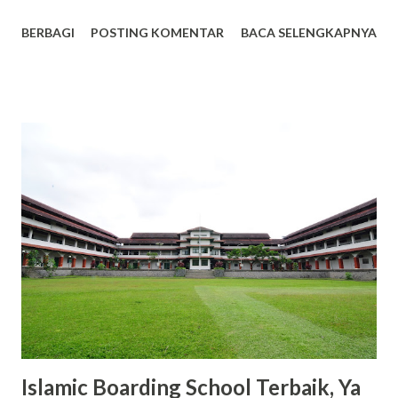
pilihan utama dalam perawatan kulit. Berikut adalah lima
BERBAGI
POSTING KOMENTAR
BACA SELENGKAPNYA
alasan mengapa Scarlett menjadi tren bodycare yang patut
kamu coba. Facebook 1. Harga Terjangkau dengan Kualitas
Premium Salah satu daya tarik utama Scarlett adalah
harganya yang bersahabat di kantong. Misalnya, varian body
lotion seperti Romansa dan Charming dibanderol sekitar
Rp53.000 hingga Rp65.000 untuk kemasan 300ml. Dengan
harga tersebut, kamu sudah mendapatkan produk
berkualitas dengan manfaat maksimal. 2. Varian Aroma yang
Memikat dan Tahan Lama Scarlett menawarkan berbagai
varian aroma yang tidak hanya menyegarkan, tetapi juga
tahan lama. Varian seperti Romansa, Charming, dan Freshy
menjadi favorit banyak pengguna karena wanginya yang
elegan dan tidak mengganggu. 3. Kandungan Glutat...
Islamic Boarding School Terbaik, Ya