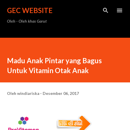
Langsung ke konten utama
GEC WEBSITE
Oleh - Oleh khas Garut
Madu Anak Pintar yang Bagus
Untuk Vitamin Otak Anak
Oleh
windiariska
Desember 06, 2017