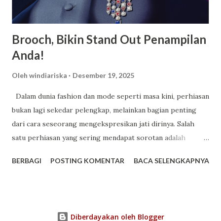
sekolah yang memiliki area sangat luas serta memiliki l...
Brooch, Bikin Stand Out Penampilan
Anda!
Oleh
windiariska
Desember 19, 2025
Dalam dunia fashion dan mode seperti masa kini, perhiasan
bukan lagi sekedar pelengkap, melainkan bagian penting
dari cara seseorang mengekspresikan jati dirinya. Salah
satu perhiasan yang sering mendapat sorotan adalah
brooch , perhiasan yang ukurannya kecil namun mampu
BERBAGI
POSTING KOMENTAR
BACA SELENGKAPNYA
memberikan dampak besar pada penampilan Anda. Memakai
bros bukan sekedar pemanis tampilan, tetapi juga tentang
pesan yang dibawa dari setiap sentuhan desainnya. Setiap
rancangan bros dari Mondial diciptakan dengan pendekatan
Diberdayakan oleh Blogger
artistik yang matang, memadukan kemewahan berlian