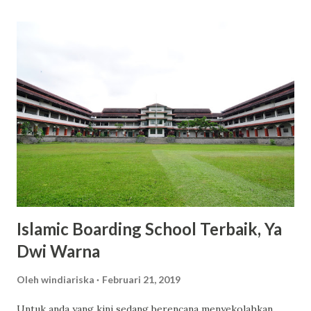
harganya yang bersahabat di kantong. Misalnya, varian body
lotion seperti Romansa dan Charming dibanderol sekitar
Rp53.000 hingga Rp65.000 untuk kemasan 300ml. Dengan
harga tersebut, kamu sudah mendapatkan produk
berkualitas dengan manfaat maksimal. 2. Varian Aroma yang
Memikat dan Tahan Lama Scarlett menawarkan berbagai
varian aroma yang tidak hanya menyegarkan, tetapi juga
tahan lama. Varian seperti Romansa, Charming, dan Freshy
menjadi favorit banyak pengguna karena wanginya yang
elegan dan tidak mengganggu. 3. Kandungan Glutat...
Islamic Boarding School Terbaik, Ya
Dwi Warna
Oleh
windiariska
Februari 21, 2019
Untuk anda yang kini sedang berencana menyekolahkan