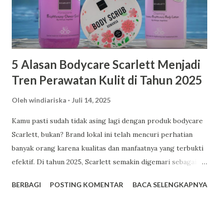
5 Alasan Bodycare Scarlett Menjadi
Tren Perawatan Kulit di Tahun 2025
Oleh
windiariska
Juli 14, 2025
Kamu pasti sudah tidak asing lagi dengan produk bodycare
Scarlett, bukan? Brand lokal ini telah mencuri perhatian
banyak orang karena kualitas dan manfaatnya yang terbukti
efektif. Di tahun 2025, Scarlett semakin digemari sebagai
pilihan utama dalam perawatan kulit. Berikut adalah lima
BERBAGI
POSTING KOMENTAR
BACA SELENGKAPNYA
alasan mengapa Scarlett menjadi tren bodycare yang patut
kamu coba. Facebook 1. Harga Terjangkau dengan Kualitas
Premium Salah satu daya tarik utama Scarlett adalah