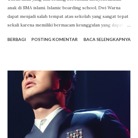
anak di SMA islami. Islamic boarding school, Dwi Warna
dapat menjadi salah tempat atau sekolah yang sangat tepat
sekali karena memiliki bermacam keunggulan yang dapat
anda jadikan sebagai salah satu tempat pilihan terbaik untuk
BERBAGI
POSTING KOMENTAR
BACA SELENGKAPNYA
sekolah anak. Dwi Warna sendiri ialah sekolah yang
mengusung konsep boarding school atau sekolah yang
memiliki asrama dan terdapat beragam fasilitas lainnya juga
yang mampu memberikan kenyamanan bagi setiap orang
yang sekolah di tempat tersebut. Bagi yang berencana
untuk menyekolahkan anaknya di tempat tersebut berikut
akan saya paparkan beberapa keunggulannya. Fasilitas
Modern dan Lengkap, Selain memiliki suatu asrama yang
luas dan juga nyaman untuk ditempati oleh para siswa
maupun siswi, terdapat berbagai macam fasilitas lainnya
yang juga dimiliki oleh SMA Dwi Warna untuk menunjang
kegiatan belajar siswa. SMA Dwi Warna pun ialah suatu