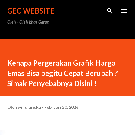
Langsung ke konten utama
GEC WEBSITE
Oleh - Oleh khas Garut
Kenapa Pergerakan Grafik Harga
Emas Bisa begitu Cepat Berubah ?
Simak Penyebabnya Disini !
Oleh
windiariska
Februari 20, 2026