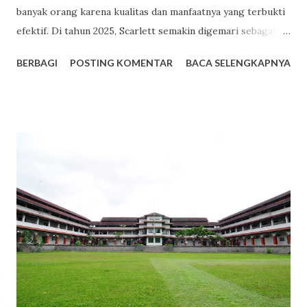
banyak orang karena kualitas dan manfaatnya yang terbukti
efektif. Di tahun 2025, Scarlett semakin digemari sebagai
pilihan utama dalam perawatan kulit. Berikut adalah lima
BERBAGI
POSTING KOMENTAR
BACA SELENGKAPNYA
alasan mengapa Scarlett menjadi tren bodycare yang patut
kamu coba. Facebook 1. Harga Terjangkau dengan Kualitas
Premium Salah satu daya tarik utama Scarlett adalah
harganya yang bersahabat di kantong. Misalnya, varian body
lotion seperti Romansa dan Charming dibanderol sekitar
Rp53.000 hingga Rp65.000 untuk kemasan 300ml. Dengan
harga tersebut, kamu sudah mendapatkan produk
berkualitas dengan manfaat maksimal. 2. Varian Aroma yang
Memikat dan Tahan Lama Scarlett menawarkan berbagai
varian aroma yang tidak hanya menyegarkan, tetapi juga
tahan lama. Varian seperti Romansa, Charming, dan Freshy
menjadi favorit banyak pengguna karena wanginya yang
elegan dan tidak mengganggu. 3. Kandungan Glutat...