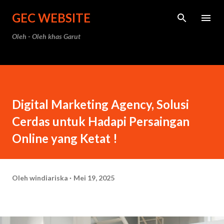
Langsung ke konten utama
GEC WEBSITE
Oleh - Oleh khas Garut
Digital Marketing Agency, Solusi
Cerdas untuk Hadapi Persaingan
Online yang Ketat !
Oleh
windiariska
Mei 19, 2025