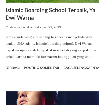
Islamic Boarding School Terbaik, Ya
Dwi Warna
Oleh
windiariska
Februari 21, 2019
Untuk anda yang kini sedang berencana menyekolahkan
anak di SMA islami. Islamic boarding school, Dwi Warna
dapat menjadi salah tempat atau sekolah yang sangat tepat
sekali karena memiliki bermacam keunggulan yang dapat
anda jadikan sebagai salah satu tempat pilihan terbaik untuk
BERBAGI
POSTING KOMENTAR
BACA SELENGKAPNYA
sekolah anak. Dwi Warna sendiri ialah sekolah yang
mengusung konsep boarding school atau sekolah yang
memiliki asrama dan terdapat beragam fasilitas lainnya juga
yang mampu memberikan kenyamanan bagi setiap orang
yang sekolah di tempat tersebut. Bagi yang berencana
untuk menyekolahkan anaknya di tempat tersebut berikut