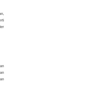
n, 
ti 
er 
an 
an 
an 