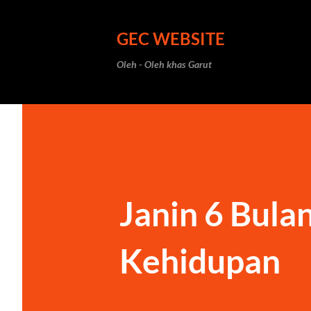
GEC WEBSITE
Oleh - Oleh khas Garut
Janin 6 Bula
Kehidupan