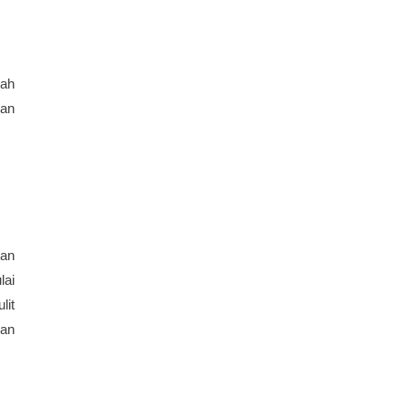
ah 
mencapai tahap yang mengagumkan dalam perkembangannya. Dalam artikel ini, kita akan menjelajahi perjalanan 
an 
ai 
it 
an 