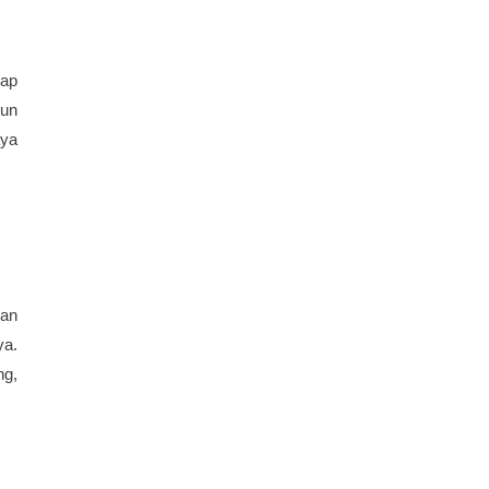
ap 
un 
ya 
an 
a. 
g, 