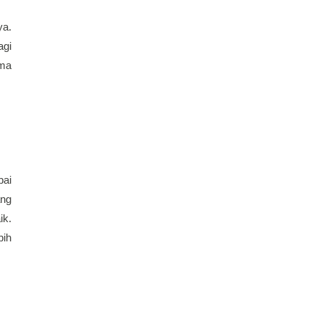
a. 
gi 
ma 
ai 
ng 
k. 
ih 