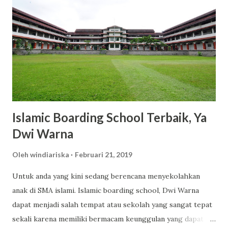
harga tersebut, kamu sudah mendapatkan produk
berkualitas dengan manfaat maksimal. 2. Varian Aroma yang
Memikat dan Tahan Lama Scarlett menawarkan berbagai
varian aroma yang tidak hanya menyegarkan, tetapi juga
tahan lama. Varian seperti Romansa, Charming, dan Freshy
menjadi favorit banyak pengguna karena wanginya yang
elegan dan tidak mengganggu. 3. Kandungan Glutat...
Islamic Boarding School Terbaik, Ya
Dwi Warna
Oleh
windiariska
Februari 21, 2019
Untuk anda yang kini sedang berencana menyekolahkan
anak di SMA islami. Islamic boarding school, Dwi Warna
dapat menjadi salah tempat atau sekolah yang sangat tepat
sekali karena memiliki bermacam keunggulan yang dapat