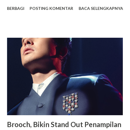
anda jadikan sebagai salah satu tempat pilihan terbaik untuk
BERBAGI
POSTING KOMENTAR
BACA SELENGKAPNYA
sekolah anak. Dwi Warna sendiri ialah sekolah yang
mengusung konsep boarding school atau sekolah yang
memiliki asrama dan terdapat beragam fasilitas lainnya juga
yang mampu memberikan kenyamanan bagi setiap orang
yang sekolah di tempat tersebut. Bagi yang berencana
untuk menyekolahkan anaknya di tempat tersebut berikut
akan saya paparkan beberapa keunggulannya. Fasilitas
Modern dan Lengkap, Selain memiliki suatu asrama yang
luas dan juga nyaman untuk ditempati oleh para siswa
maupun siswi, terdapat berbagai macam fasilitas lainnya
yang juga dimiliki oleh SMA Dwi Warna untuk menunjang
kegiatan belajar siswa. SMA Dwi Warna pun ialah suatu
sekolah yang memiliki area sangat luas serta memiliki l...
Brooch, Bikin Stand Out Penampilan