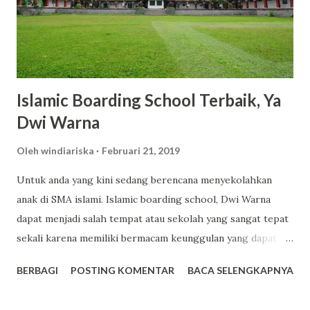
varian aroma yang tidak hanya menyegarkan, tetapi juga
tahan lama. Varian seperti Romansa, Charming, dan Freshy
menjadi favorit banyak pengguna karena wanginya yang
elegan dan tidak mengganggu. 3. Kandungan Glutat...
Islamic Boarding School Terbaik, Ya
Dwi Warna
Oleh
windiariska
Februari 21, 2019
Untuk anda yang kini sedang berencana menyekolahkan
anak di SMA islami. Islamic boarding school, Dwi Warna
dapat menjadi salah tempat atau sekolah yang sangat tepat
sekali karena memiliki bermacam keunggulan yang dapat
anda jadikan sebagai salah satu tempat pilihan terbaik untuk
BERBAGI
POSTING KOMENTAR
BACA SELENGKAPNYA
sekolah anak. Dwi Warna sendiri ialah sekolah yang
mengusung konsep boarding school atau sekolah yang