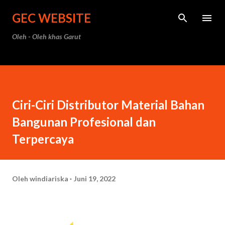
Langsung ke konten utama
GEC WEBSITE
Oleh - Oleh khas Garut
Ciri-Ciri Distributor Material Bahan
Bangunan Profesional dan
Terpercaya
Oleh
windiariska
Juni 19, 2022