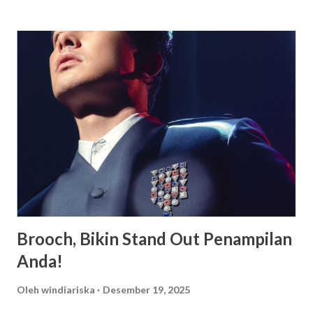
memiliki asrama dan terdapat beragam fasilitas lainnya juga
yang mampu memberikan kenyamanan bagi setiap orang
yang sekolah di tempat tersebut. Bagi yang berencana
untuk menyekolahkan anaknya di tempat tersebut berikut
akan saya paparkan beberapa keunggulannya. Fasilitas
Modern dan Lengkap, Selain memiliki suatu asrama yang
luas dan juga nyaman untuk ditempati oleh para siswa
maupun siswi, terdapat berbagai macam fasilitas lainnya
yang juga dimiliki oleh SMA Dwi Warna untuk menunjang
kegiatan belajar siswa. SMA Dwi Warna pun ialah suatu
sekolah yang memiliki area sangat luas serta memiliki l...
Brooch, Bikin Stand Out Penampilan
Anda!
Oleh
windiariska
Desember 19, 2025