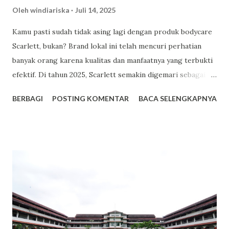
Oleh
windiariska
Juli 14, 2025
Kamu pasti sudah tidak asing lagi dengan produk bodycare
Scarlett, bukan? Brand lokal ini telah mencuri perhatian
banyak orang karena kualitas dan manfaatnya yang terbukti
efektif. Di tahun 2025, Scarlett semakin digemari sebagai
pilihan utama dalam perawatan kulit. Berikut adalah lima
BERBAGI
POSTING KOMENTAR
BACA SELENGKAPNYA
alasan mengapa Scarlett menjadi tren bodycare yang patut
kamu coba. Facebook 1. Harga Terjangkau dengan Kualitas
Premium Salah satu daya tarik utama Scarlett adalah
harganya yang bersahabat di kantong. Misalnya, varian body
lotion seperti Romansa dan Charming dibanderol sekitar
Rp53.000 hingga Rp65.000 untuk kemasan 300ml. Dengan
harga tersebut, kamu sudah mendapatkan produk
berkualitas dengan manfaat maksimal. 2. Varian Aroma yang
Memikat dan Tahan Lama Scarlett menawarkan berbagai