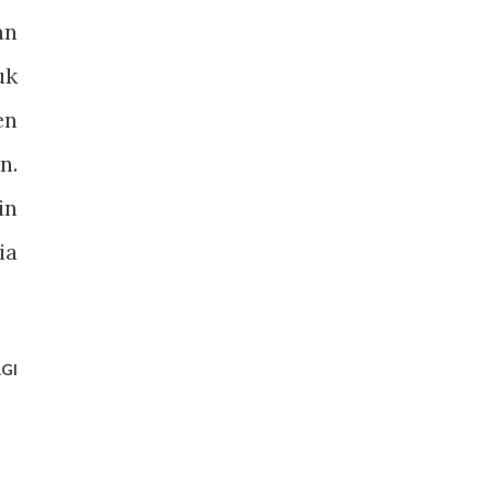
an
uk
en
n.
in
ia
GI