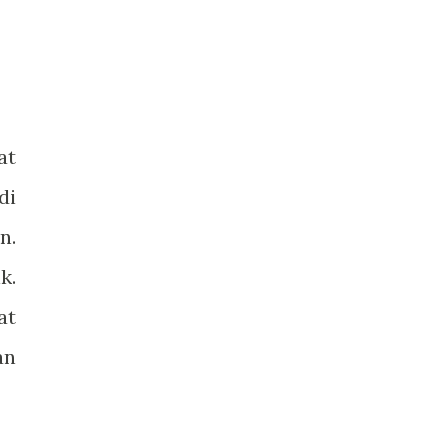
at
di
n.
k.
at
an