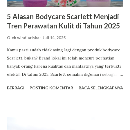
5 Alasan Bodycare Scarlett Menjadi
Tren Perawatan Kulit di Tahun 2025
Oleh
windiariska
Juli 14, 2025
Kamu pasti sudah tidak asing lagi dengan produk bodycare
Scarlett, bukan? Brand lokal ini telah mencuri perhatian
banyak orang karena kualitas dan manfaatnya yang terbukti
efektif. Di tahun 2025, Scarlett semakin digemari sebagai
pilihan utama dalam perawatan kulit. Berikut adalah lima
BERBAGI
POSTING KOMENTAR
BACA SELENGKAPNYA
alasan mengapa Scarlett menjadi tren bodycare yang patut
kamu coba. Facebook 1. Harga Terjangkau dengan Kualitas
Premium Salah satu daya tarik utama Scarlett adalah
harganya yang bersahabat di kantong. Misalnya, varian body
lotion seperti Romansa dan Charming dibanderol sekitar