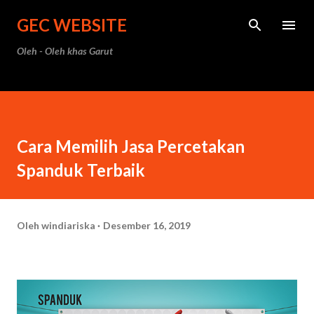
Langsung ke konten utama
GEC WEBSITE
Oleh - Oleh khas Garut
Cara Memilih Jasa Percetakan
Spanduk Terbaik
Oleh
windiariska
Desember 16, 2019