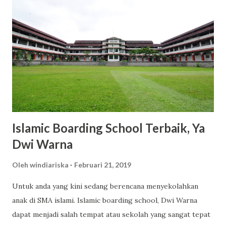
Rp53.000 hingga Rp65.000 untuk kemasan 300ml. Dengan
harga tersebut, kamu sudah mendapatkan produk
berkualitas dengan manfaat maksimal. 2. Varian Aroma yang
Memikat dan Tahan Lama Scarlett menawarkan berbagai
varian aroma yang tidak hanya menyegarkan, tetapi juga
tahan lama. Varian seperti Romansa, Charming, dan Freshy
menjadi favorit banyak pengguna karena wanginya yang
elegan dan tidak mengganggu. 3. Kandungan Glutat...
Islamic Boarding School Terbaik, Ya
Dwi Warna
Oleh
windiariska
Februari 21, 2019
Untuk anda yang kini sedang berencana menyekolahkan
anak di SMA islami. Islamic boarding school, Dwi Warna
dapat menjadi salah tempat atau sekolah yang sangat tepat