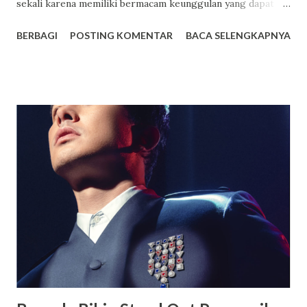
sekali karena memiliki bermacam keunggulan yang dapat
anda jadikan sebagai salah satu tempat pilihan terbaik untuk
BERBAGI
POSTING KOMENTAR
BACA SELENGKAPNYA
sekolah anak. Dwi Warna sendiri ialah sekolah yang
mengusung konsep boarding school atau sekolah yang
memiliki asrama dan terdapat beragam fasilitas lainnya juga
yang mampu memberikan kenyamanan bagi setiap orang
yang sekolah di tempat tersebut. Bagi yang berencana
untuk menyekolahkan anaknya di tempat tersebut berikut
akan saya paparkan beberapa keunggulannya. Fasilitas
Modern dan Lengkap, Selain memiliki suatu asrama yang
luas dan juga nyaman untuk ditempati oleh para siswa
maupun siswi, terdapat berbagai macam fasilitas lainnya
yang juga dimiliki oleh SMA Dwi Warna untuk menunjang
kegiatan belajar siswa. SMA Dwi Warna pun ialah suatu
sekolah yang memiliki area sangat luas serta memiliki l...