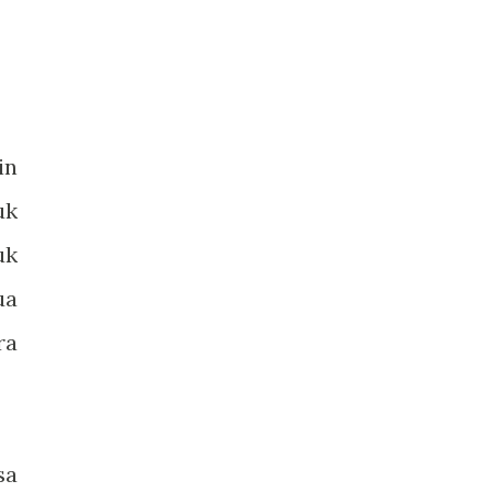
in
uk
uk
ua
ra
sa