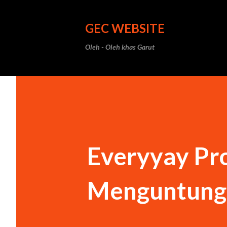
GEC WEBSITE
Oleh - Oleh khas Garut
Everyyay Pr
Menguntungk