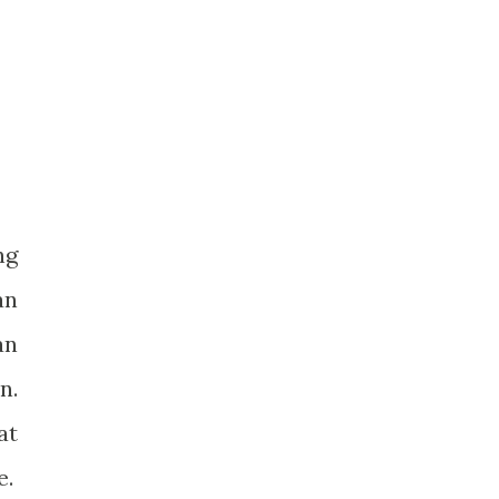
ng
an
an
n.
at
e.