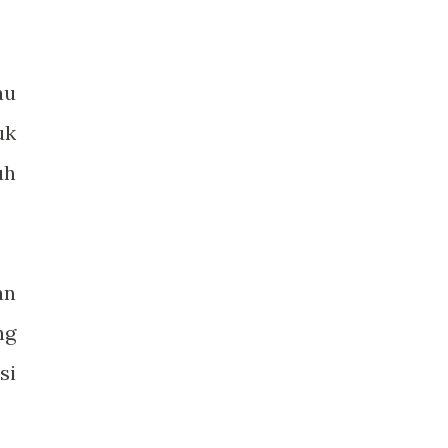
au
uk
uh
an
ng
si