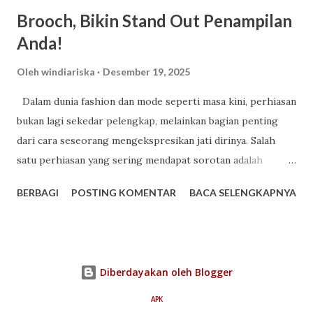
Brooch, Bikin Stand Out Penampilan
Anda!
Oleh
windiariska
Desember 19, 2025
Dalam dunia fashion dan mode seperti masa kini, perhiasan
bukan lagi sekedar pelengkap, melainkan bagian penting
dari cara seseorang mengekspresikan jati dirinya. Salah
satu perhiasan yang sering mendapat sorotan adalah
brooch , perhiasan yang ukurannya kecil namun mampu
BERBAGI
POSTING KOMENTAR
BACA SELENGKAPNYA
memberikan dampak besar pada penampilan Anda. Memakai
bros bukan sekedar pemanis tampilan, tetapi juga tentang
pesan yang dibawa dari setiap sentuhan desainnya. Setiap
rancangan bros dari Mondial diciptakan dengan pendekatan
Diberdayakan oleh Blogger
artistik yang matang, memadukan kemewahan berlian
dengan garis desain yang refined. Sifatnya yang fleksibel
APK