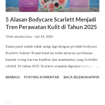
5 Alasan Bodycare Scarlett Menjadi
Tren Perawatan Kulit di Tahun 2025
Oleh
windiariska
Juli 14, 2025
Kamu pasti sudah tidak asing lagi dengan produk bodycare
Scarlett, bukan? Brand lokal ini telah mencuri perhatian
banyak orang karena kualitas dan manfaatnya yang terbukti
efektif. Di tahun 2025, Scarlett semakin digemari sebagai
pilihan utama dalam perawatan kulit. Berikut adalah lima
BERBAGI
POSTING KOMENTAR
BACA SELENGKAPNYA
alasan mengapa Scarlett menjadi tren bodycare yang patut
kamu coba. Facebook 1. Harga Terjangkau dengan Kualitas
Premium Salah satu daya tarik utama Scarlett adalah
harganya yang bersahabat di kantong. Misalnya, varian body