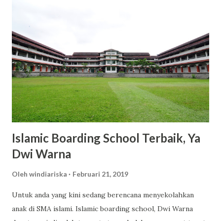
lotion seperti Romansa dan Charming dibanderol sekitar
Rp53.000 hingga Rp65.000 untuk kemasan 300ml. Dengan
harga tersebut, kamu sudah mendapatkan produk
berkualitas dengan manfaat maksimal. 2. Varian Aroma yang
Memikat dan Tahan Lama Scarlett menawarkan berbagai
varian aroma yang tidak hanya menyegarkan, tetapi juga
tahan lama. Varian seperti Romansa, Charming, dan Freshy
menjadi favorit banyak pengguna karena wanginya yang
elegan dan tidak mengganggu. 3. Kandungan Glutat...
Islamic Boarding School Terbaik, Ya
Dwi Warna
Oleh
windiariska
Februari 21, 2019
Untuk anda yang kini sedang berencana menyekolahkan
anak di SMA islami. Islamic boarding school, Dwi Warna