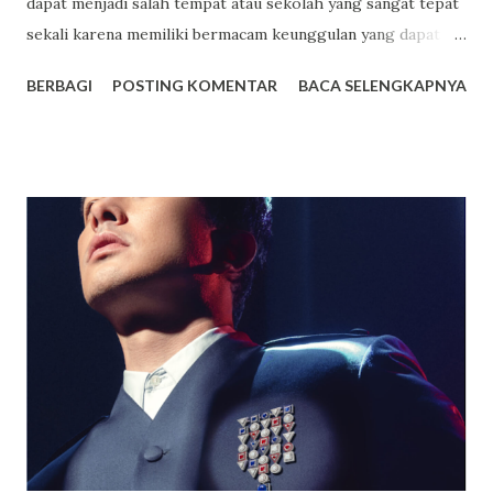
dapat menjadi salah tempat atau sekolah yang sangat tepat
sekali karena memiliki bermacam keunggulan yang dapat
anda jadikan sebagai salah satu tempat pilihan terbaik untuk
BERBAGI
POSTING KOMENTAR
BACA SELENGKAPNYA
sekolah anak. Dwi Warna sendiri ialah sekolah yang
mengusung konsep boarding school atau sekolah yang
memiliki asrama dan terdapat beragam fasilitas lainnya juga
yang mampu memberikan kenyamanan bagi setiap orang
yang sekolah di tempat tersebut. Bagi yang berencana
untuk menyekolahkan anaknya di tempat tersebut berikut
akan saya paparkan beberapa keunggulannya. Fasilitas
Modern dan Lengkap, Selain memiliki suatu asrama yang
luas dan juga nyaman untuk ditempati oleh para siswa
maupun siswi, terdapat berbagai macam fasilitas lainnya
yang juga dimiliki oleh SMA Dwi Warna untuk menunjang
kegiatan belajar siswa. SMA Dwi Warna pun ialah suatu
sekolah yang memiliki area sangat luas serta memiliki l...