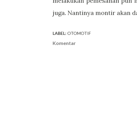
melakukan pemesanan pun m
juga. Nantinya montir akan d
LABEL:
OTOMOTIF
Komentar