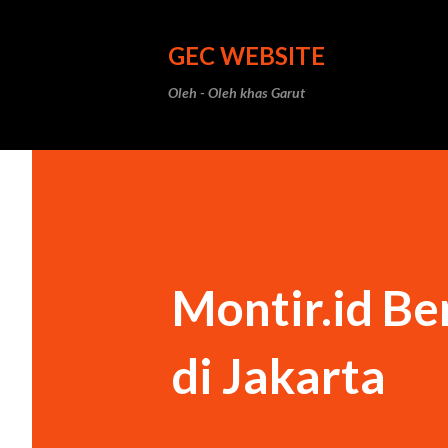
GEC WEBSITE
Oleh - Oleh khas Garut
Montir.id Be
di Jakarta