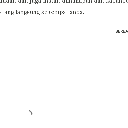
udah dan juga instan dimanapun dan kapanp
atang langsung ke tempat anda.
BERBA