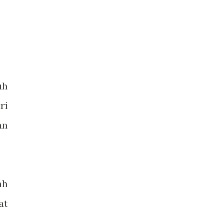
uh
ri
an
ah
at