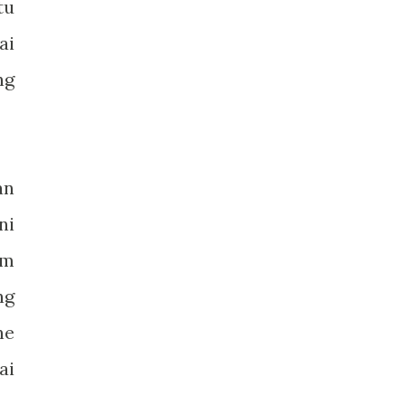
tu
ai
ng
an
ni
em
ng
ne
ai