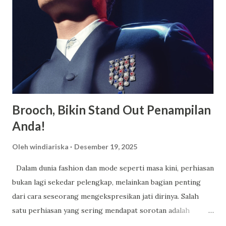
Modern dan Lengkap, Selain memiliki suatu asrama yang
luas dan juga nyaman untuk ditempati oleh para siswa
maupun siswi, terdapat berbagai macam fasilitas lainnya
yang juga dimiliki oleh SMA Dwi Warna untuk menunjang
kegiatan belajar siswa. SMA Dwi Warna pun ialah suatu
sekolah yang memiliki area sangat luas serta memiliki l...
Brooch, Bikin Stand Out Penampilan
Anda!
Oleh
windiariska
Desember 19, 2025
Dalam dunia fashion dan mode seperti masa kini, perhiasan
bukan lagi sekedar pelengkap, melainkan bagian penting
dari cara seseorang mengekspresikan jati dirinya. Salah
satu perhiasan yang sering mendapat sorotan adalah
brooch , perhiasan yang ukurannya kecil namun mampu