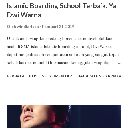
Islamic Boarding School Terbaik, Ya
Dwi Warna
Oleh
windiariska
Februari 21, 2019
Untuk anda yang kini sedang berencana menyekolahkan
anak di SMA islami. Islamic boarding school, Dwi Warna
dapat menjadi salah tempat atau sekolah yang sangat tepat
sekali karena memiliki bermacam keunggulan yang dapat
anda jadikan sebagai salah satu tempat pilihan terbaik untuk
BERBAGI
POSTING KOMENTAR
BACA SELENGKAPNYA
sekolah anak. Dwi Warna sendiri ialah sekolah yang
mengusung konsep boarding school atau sekolah yang
memiliki asrama dan terdapat beragam fasilitas lainnya juga
yang mampu memberikan kenyamanan bagi setiap orang
yang sekolah di tempat tersebut. Bagi yang berencana
untuk menyekolahkan anaknya di tempat tersebut berikut
akan saya paparkan beberapa keunggulannya. Fasilitas