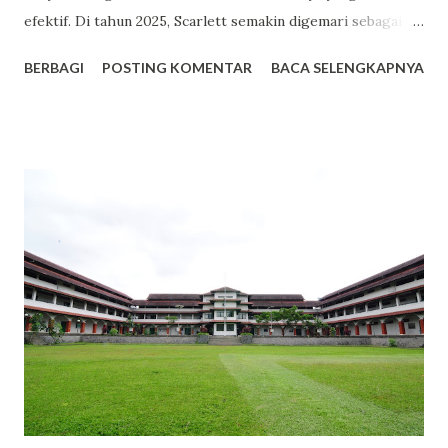
efektif. Di tahun 2025, Scarlett semakin digemari sebagai
pilihan utama dalam perawatan kulit. Berikut adalah lima
BERBAGI
POSTING KOMENTAR
BACA SELENGKAPNYA
alasan mengapa Scarlett menjadi tren bodycare yang patut
kamu coba. Facebook 1. Harga Terjangkau dengan Kualitas
Premium Salah satu daya tarik utama Scarlett adalah
harganya yang bersahabat di kantong. Misalnya, varian body
lotion seperti Romansa dan Charming dibanderol sekitar
Rp53.000 hingga Rp65.000 untuk kemasan 300ml. Dengan
harga tersebut, kamu sudah mendapatkan produk
berkualitas dengan manfaat maksimal. 2. Varian Aroma yang
Memikat dan Tahan Lama Scarlett menawarkan berbagai
varian aroma yang tidak hanya menyegarkan, tetapi juga
tahan lama. Varian seperti Romansa, Charming, dan Freshy
menjadi favorit banyak pengguna karena wanginya yang
elegan dan tidak mengganggu. 3. Kandungan Glutat...