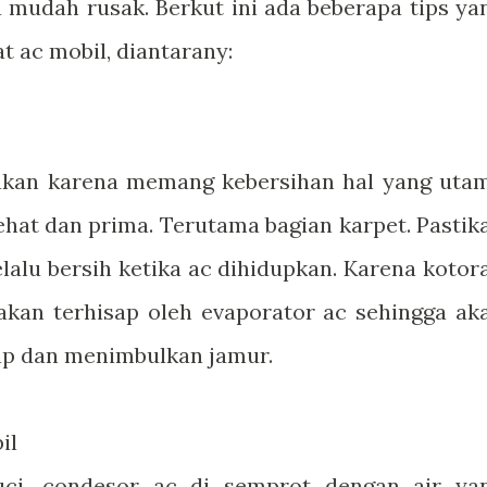
a mudah rusak. Berkut ini ada beberapa tips ya
t ac mobil, diantarany:
akukan karena memang kebersihan hal yang uta
ehat dan prima. Terutama bagian karpet. Pastik
lalu bersih ketika ac dihidupkan. Karena kotor
kan terhisap oleh evaporator ac sehingga ak
ap dan menimbulkan jamur.
il
ci, condesor ac di semprot dengan air ya