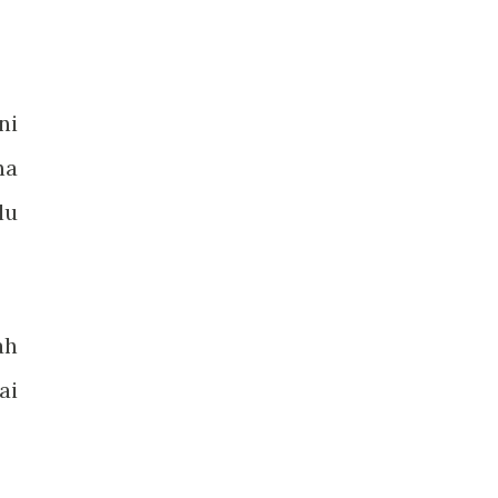
ni
na
lu
ah
ai