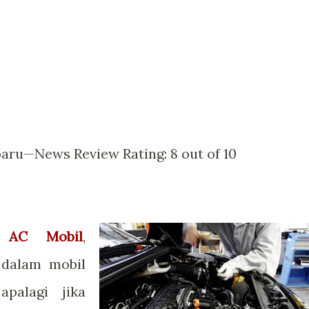
baru
—News Review
Rating:
8
out of
10
e AC Mobil
,
 dalam mobil
palagi jika