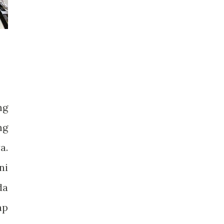
ng
ng
a.
ni
da
ap