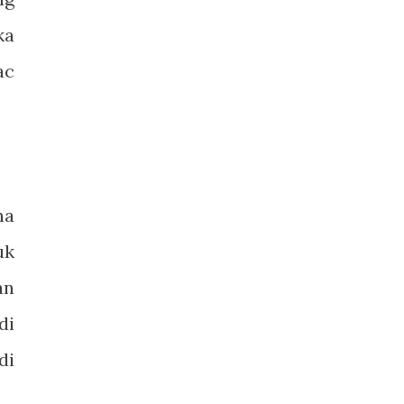
ka
ac
na
uk
an
di
di